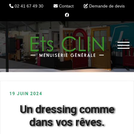
02 41 67 49 30
Contact
Demande de devis
Skip
to
content
TOGG
19 JUIN 2024
Un dressing comme
FENÊTRES & VOLETS
dans vos rêves.
PORTES D’ENTRÉE
AMÉNAGEMENT INTÉRIEUR