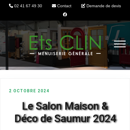
02 41 67 49 30
Contact
Demande de devis
Skip
to
content
TOGG
FENÊTRES & VOLETS
2 OCTOBRE 2024
PORTES D’ENTRÉE
Le Salon Maison &
AMÉNAGEMENT INTÉRIEUR
Déco de Saumur 2024
AMÉNAGEMENT EXTÉRIEUR